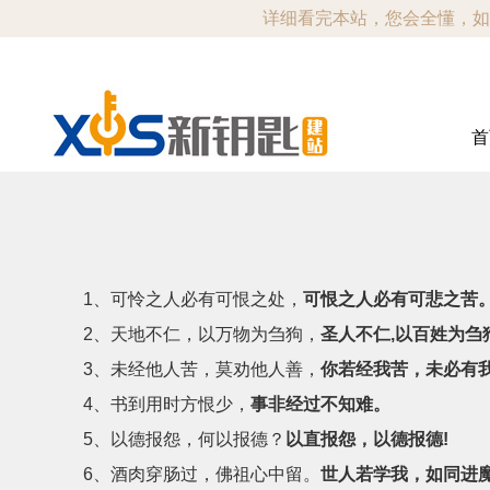
详细看完本站，您会全懂，如有不
首
1、可怜之人必有可恨之处，
可恨之人必有可悲之苦
2、天地不仁，以万物为刍狗，
圣人不仁,以百姓为刍
3、未经他人苦，莫劝他人善，
你若经我苦，未必有
4、书到用时方恨少，
事非经过不知难。
5、以德报怨，何以报德？
以直报怨，以德报德!
6、酒肉穿肠过，佛祖心中留。
世人若学我，如同进