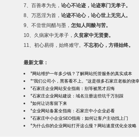
7、百善孝为先，
论心不论迹，论迹寒门无孝子
。
8、万恶淫为首，
论迹不论心，论心世上无完人
。
9、不尝世间醋与墨，
怎知人间酸与苦。
10、久病家中无孝子，
久贫家中无贤妻。
11、初心易得，始终难守。
不忘初心，方得始终。
最新文章：
*
网站维护一年多少钱？了解网站托管服务的真实成本
*
"我们公司小，黑客看不上。"这是很多石家庄老板的侥
*
石家庄企业网站安全指南：别等被黑才后悔
*
石家庄企业网站建设：域名注册这些坑千万别踩
*
如何让访客留下来
*
企业网站备案全指南：石家庄中小企业必看
*
石家庄中小企业SEO指南：如何让客户主动找上门
*
为什么你的企业网站打开这么慢？网站速度优化全攻略